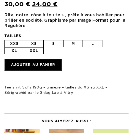
LE
LE
30,00
€
24,00
€
PRIX
PRIX
Rita, notre icône à tou.te.s , prête à vous habiller pour
INITIAL
ACTUEL
briller en société. Graphisme par Image Format pour la
ÉTAIT :
EST :
Régulière
30,00 €.
24,00 €.
TAILLES
XXS
XS
S
M
L
XL
XXL
AJOUTER AU PANIER
Tee shirt Sol’s 190g – unisexe – tailles du XS au XXL –
Sérigraphié par le Shlag Lab à Vitry
VOUS AIMEREZ AUSSI :