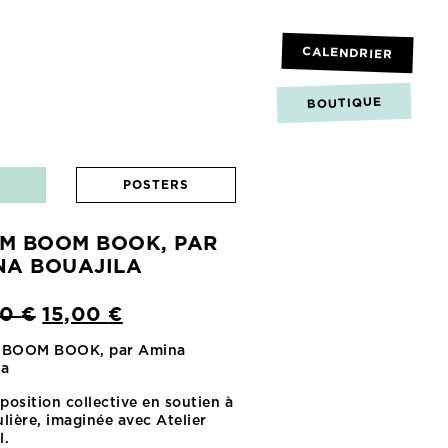
CALENDRIER
BOUTIQUE
POSTERS
M BOOM BOOK, PAR
NA BOUAJILA
LE
LE
00
€
15,00
€
PRIX
PRIX
BOOM BOOK, par Amina
INITIAL
ACTUEL
la
ÉTAIT :
EST :
position collective en soutien à
30,00 €.
15,00 €.
ulière, imaginée avec Atelier
l.