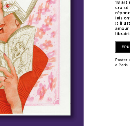
18 art
croisé 
répond
Iels o
!) illu
amour 
librairi
ÉPU
Poster 
à Paris