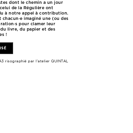
istes dont le chemin a un jour
celui de la Régulière ont
u à notre appel à contribution.
nt chacun·e imaginé une (ou des
stration·s pour clamer leur
du livre, du papier et des
es !
ISÉ
A3 risographié par l’atelier QUINTAL