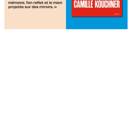
DESIGN:
BYZANCE
– DEV:
MATTIEU MOREAU DOMECQ
43 RUE MYRHA, PARIS 18
TÉL: 09 83 43 40 69