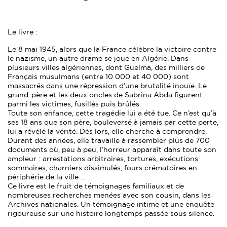
Le livre :
Le 8 mai 1945, alors que la France célèbre la victoire contre
le nazisme, un autre drame se joue en Algérie. Dans
plusieurs villes algériennes, dont Guelma, des milliers de
Français musulmans (entre 10 000 et 40 000) sont
massacrés dans une répression d’une brutalité inouïe. Le
grand-père et les deux oncles de Sabrina Abda figurent
parmi les victimes, fusillés puis brûlés.
Toute son enfance, cette tragédie lui a été tue. Ce n’est qu’à
ses 18 ans que son père, bouleversé à jamais par cette perte,
lui a révélé la vérité. Dès lors, elle cherche à comprendre.
Durant des années, elle travaille à rassembler plus de 700
documents où, peu à peu, l’horreur apparaît dans toute son
ampleur : arrestations arbitraires, tortures, exécutions
sommaires, charniers dissimulés, fours crématoires en
périphérie de la ville …
Ce livre est le fruit de témoignages familiaux et de
nombreuses recherches menées avec son cousin, dans les
Archives nationales. Un témoignage intime et une enquête
rigoureuse sur une histoire longtemps passée sous silence.